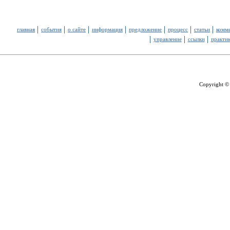
главная
события
о сайте
информация
предложение
процесс
статьи
комм
управление
ссылки
практи
Copyright ©