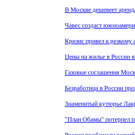
В Москве дешевеет аренд
Чавес создаст южноаме
Кризис привел к резкому
Цены на жилье в России вз
Газовые соглашения Моск
Безработица в России про
Знаменитый кутюрье Лакру
"План Обамы" потерпел 
России пообещали резкий