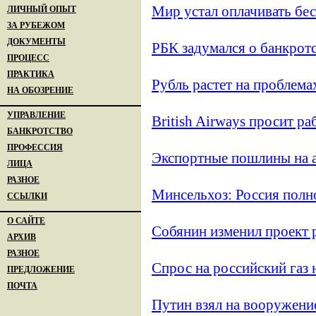
Мир устал оплачивать б
ЛИЧНЫЙ ОПЫТ
ЗА РУБЕЖОМ
ДОКУМЕНТЫ
РБК задумался о банкрот
ПРОЦЕСС
ПРАКТИКА
Рубль растет на проблема
НА ОБОЗРЕНИЕ
УПРАВЛЕНИЕ
British Airways просит ра
БАНКРОТСТВО
ПРОФЕССИЯ
Экспортные пошлины на а
ЛИЦА
РАЗНОЕ
Минсельхоз: Россия полн
ССЫЛКИ
О САЙТЕ
Собянин изменил проект
АРХИВ
РАЗНОЕ
Спрос на российский газ 
ПРЕДЛОЖЕНИЕ
ПОЧТА
Путин взял на вооружен