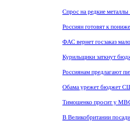
Спрос на редкие металлы 
Россиян готовят к пониж
ФАС вернет госзаказ мал
Курильщики заткнут бюд
Россиянам предлагают п
Обама урежет бюджет 
Тимошенко просит у МВФ
В Великобритании посад