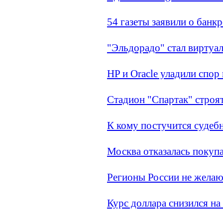
54 газеты заявили о банк
"Эльдорадо" стал виртуа
HP и Oracle уладили спор
Стадион "Спартак" строя
К кому постучится судеб
Москва отказалась покупа
Регионы России не желают
Курс доллара снизился на