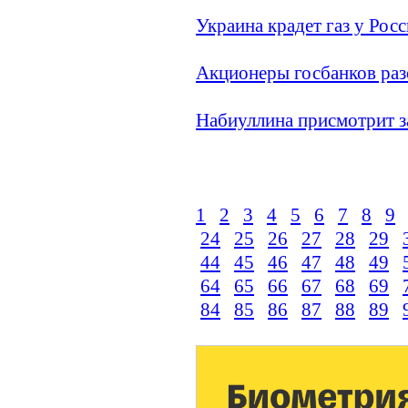
Украина крадет газ у Рос
Акционеры госбанков ра
Набиуллина присмотрит з
1
2
3
4
5
6
7
8
9
24
25
26
27
28
29
44
45
46
47
48
49
64
65
66
67
68
69
84
85
86
87
88
89