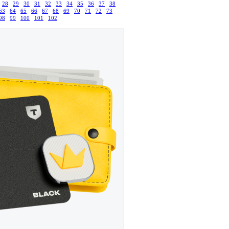
28
29
30
31
32
33
34
35
36
37
38
63
64
65
66
67
68
69
70
71
72
73
98
99
100
101
102