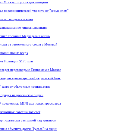
ет Москву от роста цен овощами
ал предпринимателей уходить от "серых схем"
течет молдавское вино
авиакомпанию лишили лицензии
гии": послание Медведева в жизнь
тился от таможенного союза с Москвой
понии пошла вверх
т Исландии $170 млн
оведет переговоры с Газпромом в Москве
намерен купить крупный украинский банк
" закроет убыточные производства
придут на российские биржи
 предложила MINI два новых кроссовера
кономика: совет на тот свет
р похвалился расправой над кризисом
ешил обменять долги "Русала" на акции