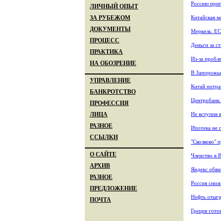
Россию приг
ЛИЧНЫЙ ОПЫТ
Китайская м
ЗА РУБЕЖОМ
ДОКУМЕНТЫ
Меркель: Е
ПРОЦЕСС
Деньги за ст
ПРАКТИКА
Из-за пробл
НА ОБОЗРЕНИЕ
В Запорожье 
УПРАВЛЕНИЕ
Китай потра
БАНКРОТСТВО
Центробанк 
ПРОФЕССИЯ
Не вступив 
ЛИЦА
РАЗНОЕ
Ипотека не 
ССЫЛКИ
"Сколково" 
О САЙТЕ
Членство в 
АРХИВ
Яндекс обви
РАЗНОЕ
Россия сниз
ПРЕДЛОЖЕНИЕ
Нефть отыгр
ПОЧТА
Греция гото