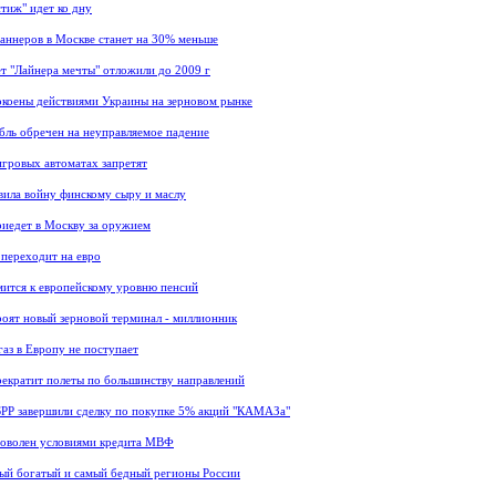
тиж" идет ко дну
аннеров в Москве станет на 30% меньше
т "Лайнера мечты" отложили до 2009 г
коены действиями Украины на зерновом рынке
бль обречен на неуправляемое падение
игровых автоматах запретят
вила войну финскому сыру и маслу
риедет в Москву за оружием
 переходит на евро
мится к европейскому уровню пенсий
роят новый зерновой терминал - миллионник
газ в Европу не поступает
рекратит полеты по большинству направлений
БРР завершили сделку по покупке 5% акций "КАМАЗа"
доволен условиями кредита МВФ
ый богатый и самый бедный регионы России