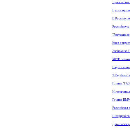
Лужков спас
Путин призв
В Россию по
Российскую 
"Ростехноло
Киев открес
Экономика Я
МВФ поможе
Нафтогаз пр
"Сбербанк" 
Группа "ГАЗ
Иностранцы 
Группа BMW
Российская э
Шварценегге
Дерипаска р