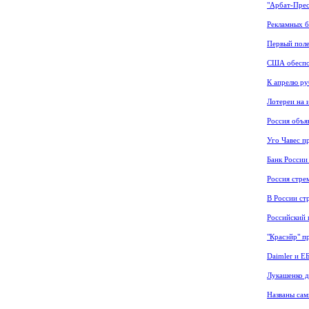
"Арбат-Прес
Рекламных б
Первый поле
США обеспо
К апрелю ру
Лотереи на 
Россия объя
Уго Чавес п
Банк России
Россия стре
В России ст
Российский 
"Красэйр" п
Daimler и Е
Лукашенко 
Названы сам