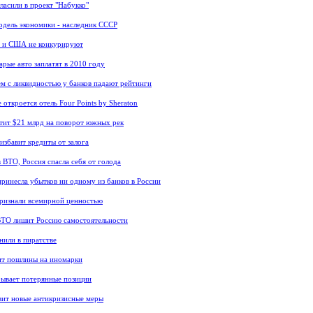
ласили в проект "Набукко"
одель экономики - наследник СССР
С и США не конкурируют
арые авто заплатят в 2010 году
ем с ликвидностью у банков падают рейтинги
откроется отель Four Points by Sheraton
тит $21 млрд на поворот южных рек
избавит кредиты от залога
в ВТО, Россия спасла себя от голода
принесла убытков ни одному из банков в России
признали всемирной ценностью
ВТО лишит Россию самостоятельности
нили в пиратстве
ит пошлины на иномарки
ывает потерянные позиции
вит новые антикризисные меры