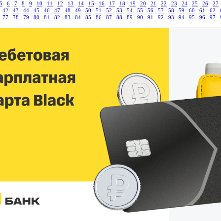
5
6
7
8
9
10
11
12
13
14
15
16
17
18
19
20
21
22
23
24
25
26
27
42
43
44
45
46
47
48
49
50
51
52
53
54
55
56
57
58
59
60
61
62
77
78
79
80
81
82
83
84
85
86
87
88
89
90
91
92
93
94
95
96
97