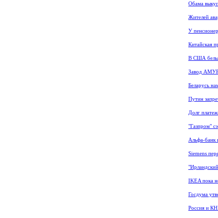
Обама выкуп
Жителей ава
У пенсионер
Китайская п
В США белые
Завод АМУР 
Беларусь на
Путин запре
Долг платеж
"Газпром" с
Альфа-банк к
Siemens пер
"Ирландский
IKEA пока н
Госдума утв
Россия и КН