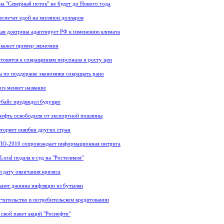
на "Северный поток" не будет до Нового года
еспечат едой на миллион долларов
ая доктрина адаптирует РФ к изменению климата
окажет пример экономии
товятся к сокращениям персонала и росту цен
 по поддержке экономики сокращать рано
ors меняет название
байс предвидел будущее
ефть освободили от экспортной пошлины
торяет ошибки других стран
ПО-2010 сопровождает информационная интрига
oral подала в суд на "Ростелеком"
л дату окончания кризиса
ают джинна инфляции из бутылки
учительство в потребительском кредитовании
 свой пакет акций "Роснефти"