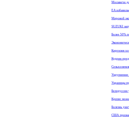
Москвичи до
EA избавилас
Мировой эко
SUZUKI зап
Более 50% п
Экономическ
Киргизия хо
Кудрин пред
Сельхозземл
Укрупнение 
Украинцы пр
Белоруссии 
Кризис може
Болезнь уни
США призна