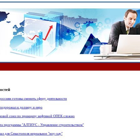
остей
россиян готовы сменить сферу деятельности
 подорожал к доллару и евро
рновой союз по принципу нефтяной ОПЕК сложно
та программы "АЛТИУС - Управление строительством"
ал для Севастополя нереальное "ноу-хау"