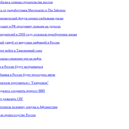
бились отмены строительства мостов
ь от разработчиков Mercenaries и The Saboteur
номический форум оценил глобальные риски
ускает в РФ программу помощи на дорогах
окупателей в 2009 году отложили приобретение жилья
ий ущерб от вирусных инфекций в России
чет войти в Таможенный союз
сказал снижение цен на нефть
и в России будут застраиваться
банков в России будет проходить мягко
иехали торговаться с "Газпромом"
удалось сохранить прирост ВВП
т развалить СНГ
чтожила половину опиума в Афганистане
ли превосходство России