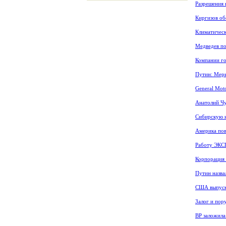
Разрешения 
Киргизов об
Климатическ
Медведев п
Компании го
Путин: Меры
General Mot
Анатолий Чу
Сибирскую н
Америка пов
Работу ЭКС
Корпорация L
Путин назва
США выпуск
Залог и пор
BP заложила