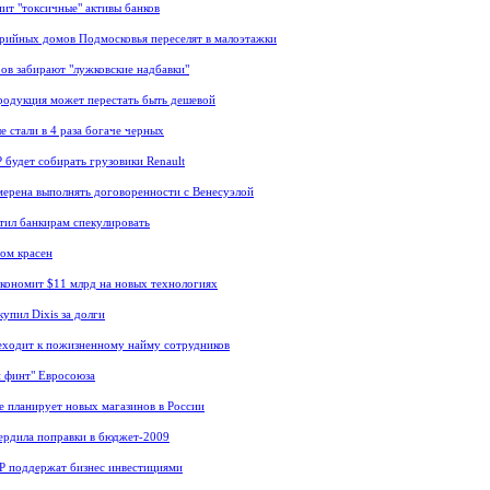
ит "токсичные" активы банков
рийных домов Подмосковья переселят в малоэтажки
ов забирают "лужковские надбавки"
родукция может перестать быть дешевой
 стали в 4 раза богаче черных
будет собирать грузовики Renault
мерена выполнять договоренности с Венесуэлой
тил банкирам спекулировать
ом красен
экономит $11 млрд на новых технологиях
упил Dixis за долги
еходит к пожизненному найму сотрудников
 финт" Евросоюза
е планирует новых магазинов в России
ердила поправки в бюджет-2009
Р поддержат бизнес инвестициями