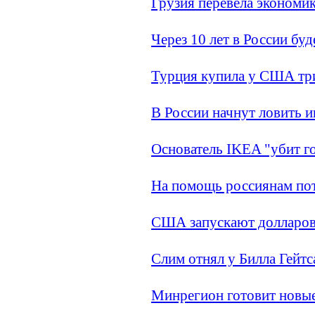
Грузия перевела экономи
Через 10 лет в России бу
Турция купила у США три
В России начнут ловить 
Основатель IKEA "убит го
На помощь россиянам пот
США запускают долларов
Слим отнял у Билла Гейтс
Минрегион готовит новы