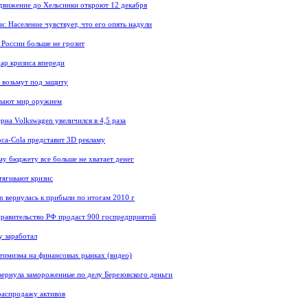
движение до Хельсинки откроют 12 декабря
н: Население чувствует, что его опять надули
 России больше не грозит
ар кризиса впереди
 возьмут под защиту
вают мир оружием
рна Volkswagen увеличился в 4,5 раза
ca-Cola представит 3D рекламу
у бюджету все больше не хватает денег
тягивают кризис
on вернулась к прибыли по итогам 2010 г
 правительство РФ продаст 900 госпредприятий
y заработал
имизма на финансовых рынках (видео)
ернула замороженные по делу Березовского деньги
распродажу активов