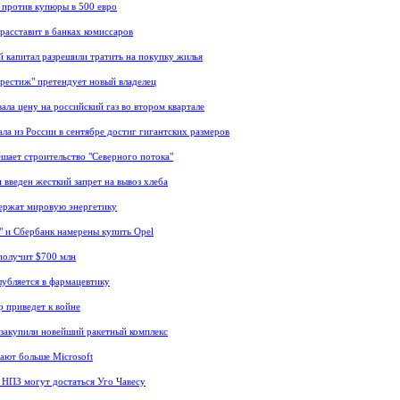
 против купюры в 500 евро
расставит в банках комиссаров
 капитал разрешили тратить на покупку жилья
рестиж" претендует новый владелец
вала цену на российский газ во втором квартале
ала из России в сентябре достиг гигантских размеров
ешает строительство "Северного потока"
 введен жесткий запрет на вывоз хлеба
ержат мировую энергетику
" и Сбербанк намерены купить Opel
получит $700 млн
глубляется в фармацевтику
р приведет к войне
закупили новейший ракетный комплекс
ают больше Microsoft
 НПЗ могут достаться Уго Чавесу