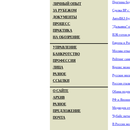
Причина бед
ЛИЧНЫЙ ОПЫТ
Сделка ВР с
ЗА РУБЕЖОМ
ДОКУМЕНТЫ
АвтоВАЗ буд
ПРОЦЕСС
"Дальавиа" 
ПРАКТИКА
ВЭБ готов п
НА ОБОЗРЕНИЕ
Европа и Ро
УПРАВЛЕНИЕ
Москва отка
БАНКРОТСТВО
Рейтинг са
ПРОФЕССИЯ
Кризис може
ЛИЦА
РАЗНОЕ
Русские мил
ССЫЛКИ
Россия стал
О САЙТЕ
Обама подпи
АРХИВ
РФ и Япония
РАЗНОЕ
Медведев от
ПРЕДЛОЖЕНИЕ
Чубайс нача
ПОЧТА
В России мо