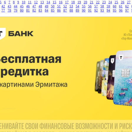
5
6
7
8
9
10
11
12
13
14
15
16
17
18
19
20
21
22
23
24
25
26
27
42
43
44
45
46
47
48
49
50
51
52
53
54
55
56
57
58
59
60
61
62
77
78
79
80
81
82
83
84
85
86
87
88
89
90
91
92
93
94
95
96
97