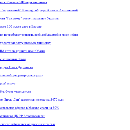
ния объявила 500 евро вне закона
 "заряженный" Touareg гибридной силовой установкой
жит "Газпрому" доступ на рынок Украины
ывает 100 тысяч авто в Европе
ия потребляют четверть всей добываемой в мире нефти
урежут зарплату премьер-министру
ША готовы принять план Обамы
чат полный обвал
ирует Олега Дерипаска
т на выборы рекордную сумму
дный вирус
бль будет укрепляться
им-Билль-Дан" заключили сделку на $470 млн
ительства офисов в Москве упали на 60%
оптимизм ЦБ РФ безоснователен
 способ избавиться от российского газа