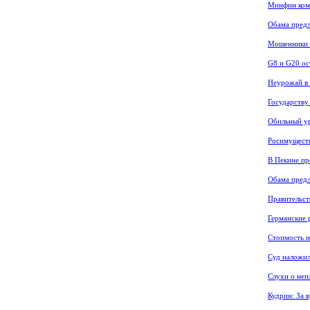
Минфин ком
Обама предл
Мошенники в
G8 и G20 ос
Неурожай в 
Государству
Обильный ур
Росимуществ
В Пекине пр
Обама пред
Правительс
Германские 
Стоимость н
Суд наложил
Слухи о неп
Кудрин: За 