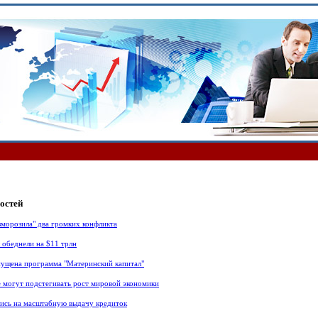
остей
зморозила" два громких конфликта
обеднели на $11 трлн
пущена программа "Материнский капитал"
могут подстегивать рост мировой экономики
ись на масштабную выдачу кредиток