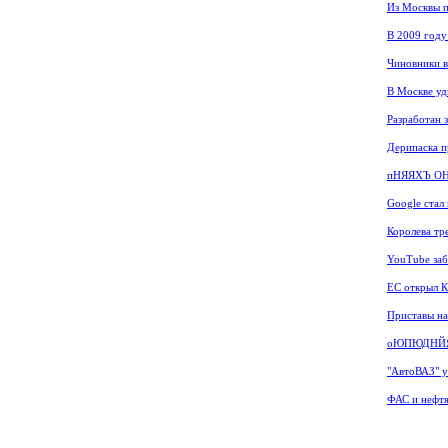
Из Москвы п
В 2009 году
Чиновники в
В Москве уд
Разработан 
Дерипаска п
пНЯЯХЪ О
Google стал
Королева тр
YouTube заб
ЕС открыл К
Приставы на
оЮПЮДНЙЯ
"АвтоВАЗ" у
ФАС и нефтя