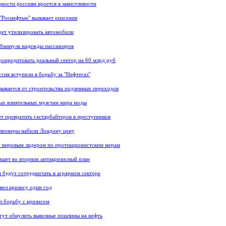
ности россиян кроется в завистливости
 "Роснефтью" вызывает опасения
ет утилизировать автомобили
обманула надежды пассажиров
рокредитовать реальный сектор на 60 млрд руб
ссия вступили в борьбу за "Нефтегаз"
зывается от строительства подземных переходов
мых влиятельных мужчин мира моды
т превратить гастарбайтеров в преступников
лионеры набили Лондону цену
а мировым лидером по протекционистским мерам
шет во вторник антикризисный план
 будут сотрудничать в аграрном секторе
вел кризису один год
л борьбу с кризисом
гут обнулить вывозные пошлины на нефть