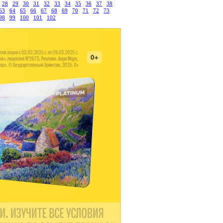
28
29
30
31
32
33
34
35
36
37
38
63
64
65
66
67
68
69
70
71
72
73
98
99
100
101
102