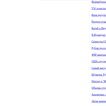
Великобрита
VW оснастит
Киев предло
Peugeot отз
Китай и Инд
В Ирландии 
Сенаторы С
Рублю проро
ФБР шантаж
США спустя
Самый выго
Шувалов: Ру
Danone и "В
Объемы стро
Аналитики: 
Литва нашла