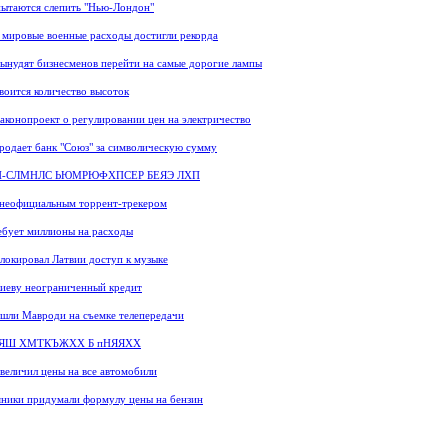
ытаются слепить "Нью-Лондон"
 мировые военные расходы достигли рекорда
ынудят бизнесменов перейти на самые дорогие лампы
воится количество высоток
законопроект о регулировании цен на электричество
родает банк "Союз" за символическую сумму
Н-СЛМНЛС ЬЮМРЮФХПСЕР БЕЯЭ ЛХП
 неофициальным торрент-трекером
ебует миллионы на расходы
локировал Латвии доступ к музыке
иеву неограниченный кредит
шли Мавроди на съемке телепередачи
Ш ХМТКЪЖХХ Б пНЯЯХХ
величил цены на все автомобили
ники придумали формулу цены на бензин