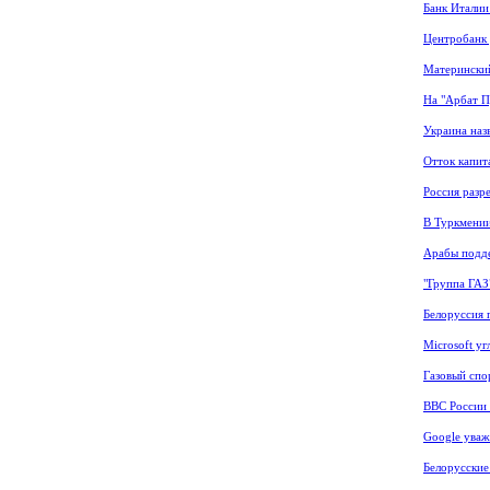
Банк Италии
Центробанк 
Материнский
На "Арбат П
Украина наз
Отток капит
Россия разр
В Туркмении
Арабы подд
"Группа ГАЗ
Белоруссия 
Microsoft у
Газовый спо
ВВС России 
Google уваж
Белорусские