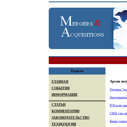
Разделы
Архив нов
ГЛАВНАЯ
СОБЫТИЯ
Украина "ра
ИНФОРМАЦИЯ
Американцы 
СТАТЬИ
В России за
КОММЕНТАРИИ
США уже не 
ЗАКОНОДАТЕЛЬСТВО
Банки решил
ТЕХНОЛОГИИ