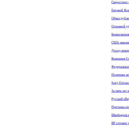
Скоростное 
Евгений Яси
Обвал рубля
Основной уд
Бизнесменов
США завали
Доход конце
Компания Co
Федеральном
Политики за
Sony Ericss
За пять лет
Русский eBa
Причины опт
Швейцария в
BP готовит 