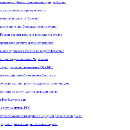
пенсирует убытки Пенсионного фонда России
агает распечатать резервы нефти
звинтили цены на "Сапсан"
тается признать безнадежность ситуации
России держит весь мир в панике и в страхе
 невыгодно отучать людей от выпивки
ожай зерновых в России не радует фермеров
о претендует на земли Черкизоны
ойдет диалог по энергетике РФ - КНР
ложил миру новый финансовый порядок
тво свернуло программу поддержки моногородов
регионы не хотят платить дотации церкви
ефти бьет рекорды
 арест на активы РБК
латежеспособности Афин в очередной раз обвалили рынки
вредные привычки надо платить в бюджет