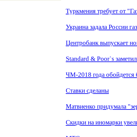
Туркмения требует от "Г
Украина задала России га
Центробанк выпускает н
Standard & Poor`s замети
ЧМ-2018 года обойдется 
Ставки сделаны
Матвиенко придумала "з
Скидки на иномарки уве