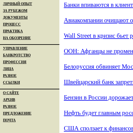
Банки впиваются в клиент
ЛИЧНЫЙ ОПЫТ
ЗА РУБЕЖОМ
ДОКУМЕНТЫ
Авиакомпании очищают о
ПРОЦЕСС
ПРАКТИКА
Wall Street в кризис бьет
НА ОБОЗРЕНИЕ
УПРАВЛЕНИЕ
ООН: Афганцы не промен
БАНКРОТСТВО
ПРОФЕССИЯ
Белоруссия обвиняет Мо
ЛИЦА
РАЗНОЕ
Швейцарский банк запрет
ССЫЛКИ
О САЙТЕ
Бензин в России дорожае
АРХИВ
РАЗНОЕ
Нефть будет главным ро
ПРЕДЛОЖЕНИЕ
ПОЧТА
США сползает к финансов