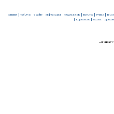
главная
события
о сайте
информация
предложение
процесс
статьи
комм
управление
ссылки
практи
Copyright ©