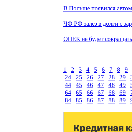
В Польше появился автом
ЧФ РФ залез в долги с за
ОПЕК не будет сокращат
1
2
3
4
5
6
7
8
9
24
25
26
27
28
29
44
45
46
47
48
49
64
65
66
67
68
69
84
85
86
87
88
89