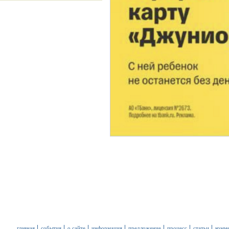
главная
события
о сайте
информация
предложение
процесс
статьи
комм