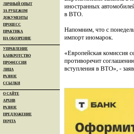
ЛИЧНЫЙ ОПЫТ
иностранных автомобилей
ЗА РУБЕЖОМ
в ВТО.
ДОКУМЕНТЫ
ПРОЦЕСС
Напомним, что с понедел
ПРАКТИКА
импорт иномарок.
НА ОБОЗРЕНИЕ
УПРАВЛЕНИЕ
«Европейская комиссия се
БАНКРОТСТВО
противоречит соглашению,
ПРОФЕССИЯ
вступления в ВТО», - зая
ЛИЦА
РАЗНОЕ
ССЫЛКИ
О САЙТЕ
АРХИВ
РАЗНОЕ
ПРЕДЛОЖЕНИЕ
ПОЧТА