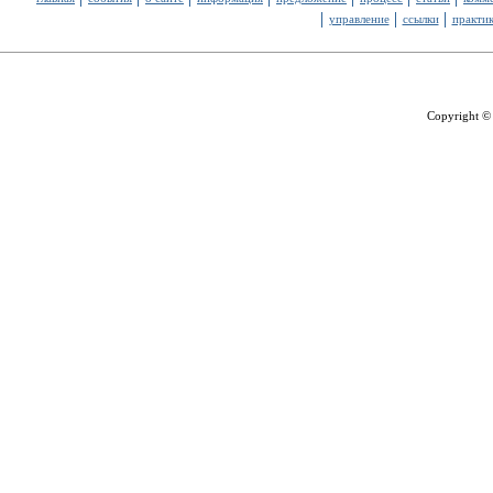
управление
ссылки
практи
Copyright ©