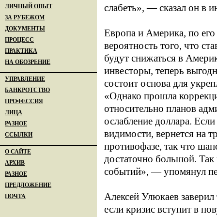
слабеть», — сказал он в 
ЛИЧНЫЙ ОПЫТ
ЗА РУБЕЖОМ
ДОКУМЕНТЫ
Европа и Америка, по его
ПРОЦЕСС
вероятность того, что ста
ПРАКТИКА
будут снижаться в Америк
НА ОБОЗРЕНИЕ
инвесторы, теперь выгодн
УПРАВЛЕНИЕ
состоит основа для укре
БАНКРОТСТВО
«Однако прошла коррекц
ПРОФЕССИЯ
относительно планов адм
ЛИЦА
ослабление доллара. Если
РАЗНОЕ
видимости, вернется на т
ССЫЛКИ
противофазе, так что шан
О САЙТЕ
достаточно большой. Так
АРХИВ
событий», — упомянул пе
РАЗНОЕ
ПРЕДЛОЖЕНИЕ
Алексей Улюкаев заверил 
ПОЧТА
если кризис вступит в но