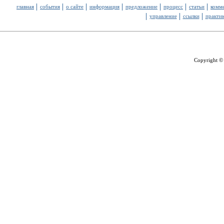
главная
события
о сайте
информация
предложение
процесс
статьи
комм
управление
ссылки
практи
Copyright ©