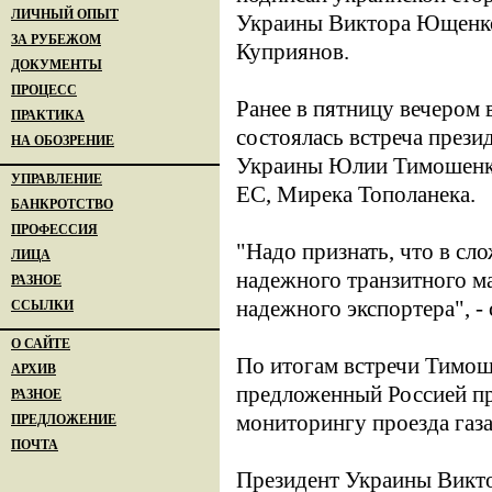
ЛИЧНЫЙ ОПЫТ
Украины Виктора Ющенко,
ЗА РУБЕЖОМ
Куприянов.
ДОКУМЕНТЫ
ПРОЦЕСС
Ранее в пятницу вечером 
ПРАКТИКА
состоялась встреча през
НА ОБОЗРЕНИЕ
Украины Юлии Тимошенко
УПРАВЛЕНИЕ
ЕС, Мирека Тополанека.
БАНКРОТСТВО
ПРОФЕССИЯ
"Надо признать, что в с
ЛИЦА
надежного транзитного м
РАЗНОЕ
надежного экспортера", -
ССЫЛКИ
О САЙТЕ
По итогам встречи Тимоше
АРХИВ
предложенный Россией пр
РАЗНОЕ
мониторингу проезда газ
ПРЕДЛОЖЕНИЕ
ПОЧТА
Президент Украины Викто