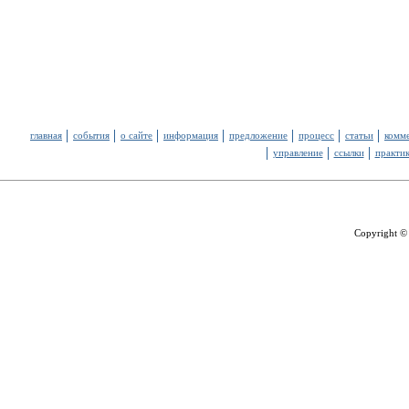
главная
события
о сайте
информация
предложение
процесс
статьи
комм
управление
ссылки
практи
Copyright ©