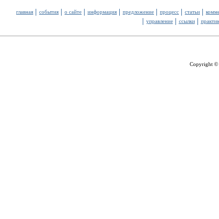
главная
события
о сайте
информация
предложение
процесс
статьи
комм
управление
ссылки
практи
Copyright ©