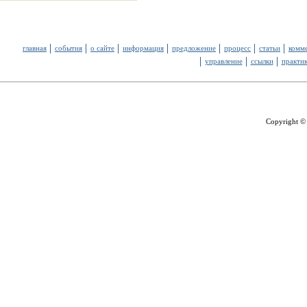
главная
события
о сайте
информация
предложение
процесс
статьи
комм
управление
ссылки
практи
Copyright ©