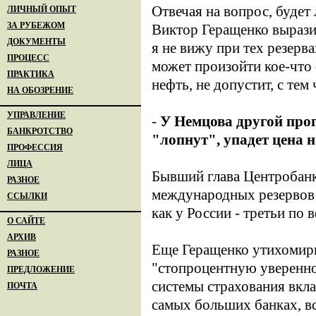
Отвечая на вопрос, будет
ЛИЧНЫЙ ОПЫТ
ЗА РУБЕЖОМ
Виктор Геращенко вырази
ДОКУМЕНТЫ
я не вижу при тех резерва
ПРОЦЕСС
может произойти кое-что 
ПРАКТИКА
нефть, не допустит, с те
НА ОБОЗРЕНИЕ
УПРАВЛЕНИЕ
-
У Немцова другой прог
БАНКРОТСТВО
"лопнут", упадет цена 
ПРОФЕССИЯ
ЛИЦА
Бывший глава Центробанк
РАЗНОЕ
международных резервов в
ССЫЛКИ
как у России - третьи по
О САЙТЕ
АРХИВ
Еще Геращенко утихомири
РАЗНОЕ
"стопроцентную увереннос
ПРЕДЛОЖЕНИЕ
системы страхования вкла
ПОЧТА
самых больших банках, вс