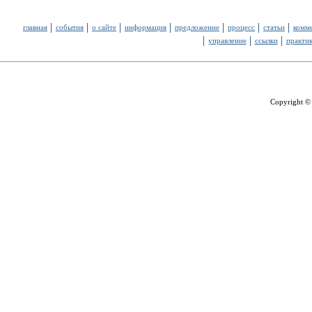
главная
события
о сайте
информация
предложение
процесс
статьи
комм
управление
ссылки
практи
Copyright ©