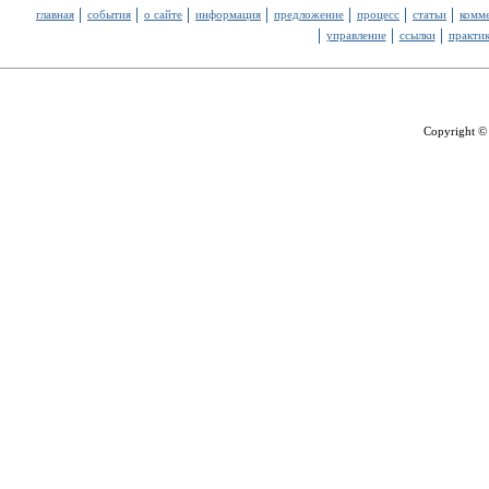
главная
события
о сайте
информация
предложение
процесс
статьи
комм
управление
ссылки
практи
Copyright ©