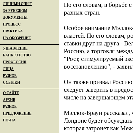
По его словам, в борьбе
ЛИЧНЫЙ ОПЫТ
ЗА РУБЕЖОМ
разных стран.
ДОКУМЕНТЫ
ПРОЦЕСС
Особое внимание Мэллок-
ПРАКТИКА
властей. По его словам, 
НА ОБОЗРЕНИЕ
ставки друг на друга - В
УПРАВЛЕНИЕ
Россию, а торговля между
БАНКРОТСТВО
"Рост, стимулируемый экс
ПРОФЕССИЯ
восстановлению", - заяви
ЛИЦА
РАЗНОЕ
Он также призвал Россию 
ССЫЛКИ
следует заверить в пред
О САЙТЕ
числе на завершающем эт
АРХИВ
РАЗНОЕ
Мэллок-Браун рассказал,
ПРЕДЛОЖЕНИЕ
Лондоне будет обсуждат
ПОЧТА
которая затронет как Ме