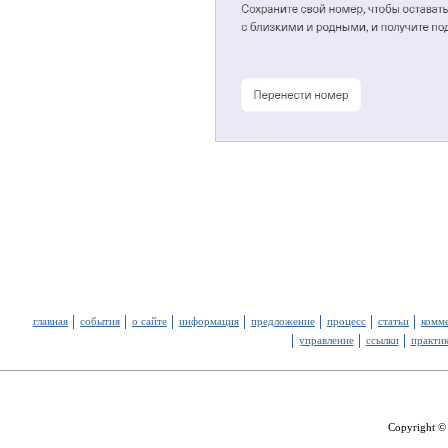
главная
события
о сайте
информация
предложение
процесс
статьи
комм
управление
ссылки
практи
Copyright ©