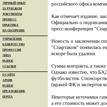
российского офиса компа
ЛИЧНЫЙ ОПЫТ
ЗА РУБЕЖОМ
ДОКУМЕНТЫ
Как отмечает издание, за
ПРОЦЕСС
Официально о подписании
ПРАКТИКА
пресс-конференции "Спарт
НА ОБОЗРЕНИЕ
УПРАВЛЕНИЕ
Новость о заключении спо
БАНКРОТСТВО
"Спартаком" появилась ещ
ПРОФЕССИЯ
вскоре была удалена.
ЛИЦА
РАЗНОЕ
Сумма контракта, а также
ССЫЛКИ
Однако известно, что БА
О САЙТЕ
футболистов. Спонсорств
АРХИВ
(врачей ФК и экспертов к
РАЗНОЕ
ПРЕДЛОЖЕНИЕ
Некоторые источники газе
ПОЧТА
а его стоимость может д