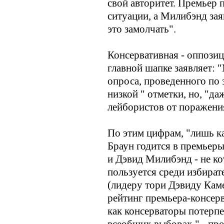
свой авторитет. Премьер 
ситуации, а Милибэнд зая
это замолчать".
Консервативная - оппозиц
главной шапке заявляет: 
опроса, проведенного по 
низкой " отметки, но, "да
лейбористов от поражени
По этим цифрам, "лишь к
Браун годится в премьеры
и Дэвид Милибэнд - не к
пользуется среди избират
(лидеру тори Дэвиду Каме
рейтинг премьера-консерв
как консерваторы потерп
всеобщих выборах," - про