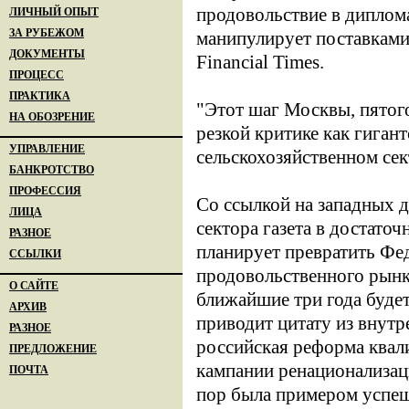
продовольствие в диплома
ЛИЧНЫЙ ОПЫТ
ЗА РУБЕЖОМ
манипулирует поставками 
ДОКУМЕНТЫ
Financial Times.
ПРОЦЕСС
ПРАКТИКА
"Этот шаг Москвы, пятого
НА ОБОЗРЕНИЕ
резкой критике как гиган
УПРАВЛЕНИЕ
сельскохозяйственном сект
БАНКРОТСТВО
ПРОФЕССИЯ
Со ссылкой на западных 
ЛИЦА
сектора газета в достато
РАЗНОЕ
планирует превратить Фе
ССЫЛКИ
продовольственного рынк
О САЙТЕ
ближайшие три года буде
АРХИВ
приводит цитату из внут
РАЗНОЕ
российская реформа квали
ПРЕДЛОЖЕНИЕ
кампании ренационализаци
ПОЧТА
пор была примером успеш