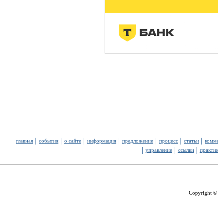
главная
события
о сайте
информация
предложение
процесс
статьи
комм
управление
ссылки
практи
Copyright ©