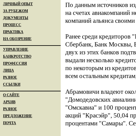
По данным источников из
ЛИЧНЫЙ ОПЫТ
ЗА РУБЕЖОМ
на счетах авиакомпаний 
ДОКУМЕНТЫ
компаний альянса своими
ПРОЦЕСС
ПРАКТИКА
Ранее среди кредиторов 
НА ОБОЗРЕНИЕ
Сбербанк, Банк Москвы, 
УПРАВЛЕНИЕ
двух из этих банков подт
БАНКРОТСТВО
выдали несколько кредит
ПРОФЕССИЯ
по некоторым из кредитов
ЛИЦА
всем остальным кредитам
РАЗНОЕ
ССЫЛКИ
Абрамовичи владеют окол
О САЙТЕ
"Домодедовских авиалини
АРХИВ
"Омскавиа" и 100 процент
РАЗНОЕ
акций "Красэйр", 50,04 п
ПРЕДЛОЖЕНИЕ
процентами "Самары". Се
ПОЧТА