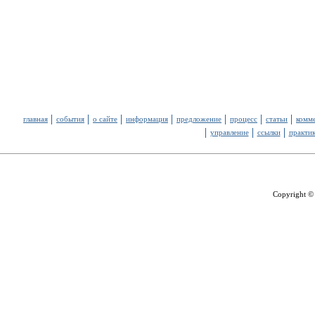
главная
события
о сайте
информация
предложение
процесс
статьи
комм
управление
ссылки
практи
Copyright ©