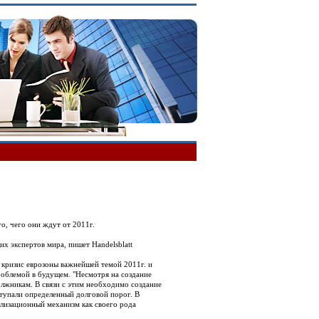
о, чего они ждут от 2011г.
х экспертов мира, пишет Handelsblatt
 кризис еврозоны важнейшей темой 2011г. и
проблемой в будущем. "Несмотря на создание
олжникам. В связи с этим необходимо создание
ступали определенный долговой порог. В
илизационный механизм как своего рода