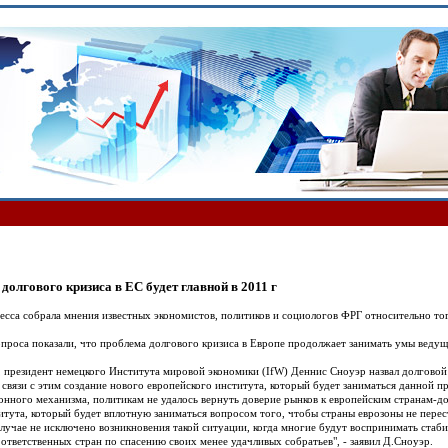
долгового кризиса в ЕС будет главной в 2011 г
есса собрала мнения известных экономистов, политиков и социологов ФРГ относительно тог
опроса показали, что проблема долгового кризиса в Европе продолжает занимать умы ведущи
, президент немецкого Института мировой экономики (IfW) Деннис Сноуэр назвал долговой
в связи с этим создание нового европейского института, который будет заниматься данной 
онного механизма, политикам не удалось вернуть доверие рынков к европейским странам-д
итута, который будет вплотную заниматься вопросом того, чтобы страны еврозоны не пере
лучае не исключено возникновения такой ситуации, когда многие будут воспринимать стаб
 ответственных стран по спасению своих менее удачливых собратьев", - заявил Д.Сноуэр.