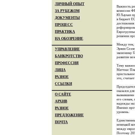
ЛИЧНЫЙ ОПЫТ
Важность ре
комиссии ФР
ЗА РУБЕЖОМ
Ю.Хаукап пр
ДОКУМЕНТЫ
в бюджет ЕС
достижения 
ПРОЦЕСС
реформирова
ПРАКТИКА
Еврогруппы 
решении пр
НА ОБОЗРЕНИЕ
Между тем, 
Эрвин Селле
УПРАВЛЕНИЕ
экономику Г
БАНКРОТСТВО
развитие во
ПРОФЕССИЯ
Тему важнос
Маттиас Пла
ЛИЦА
пристальное
РАЗНОЕ
это, считае
ССЫЛКИ
Председател
оказался дл
О САЙТЕ
вызвавшими 
его словам,
АРХИВ
надежды экс
Именно прот
РАЗНОЕ
уровень.
ПРЕДЛОЖЕНИЕ
Единственны
ПОЧТА
немецкой ко
между европ
Поэтому 201