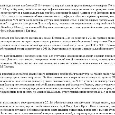
шения долговых проблем в 2011г. ставят на первый план и другие немецкие эксперты. По 
Г Юстуса Хаукапа, стабилизация евро и фискальная консолидация являются приоритетными 
едостерегает от решения долговых проблем еврозоны большей части за счет Германии, кот
: "Что толку от полномасштабных экономических реформ в областях здравоохранения, энерг
населения ФРГ идут на поддержку других европейских стран с еще большими проблемами
нии", - задается он вопросом. Таким образом, перспектива введения единых европейских бо
Жан-Клод Юнкер), по мнению Ю.Хаукапа, является достаточно туманной и может рассматри
облем объединенной Европы.
хватает проблем после кризиса и у самой Германии. Для их решения в 2011г. премьер-ми
ринг предлагает сконцентрироваться на развитии сектора возобновляемой энергетики. По е
ермании на качественно новый уровень и именно эта область станет для ФРГ в 2011г. "глав
зобновляемой электроэнергетики в 2011г. будет признано проектом национальной важности"
ти возобновляемой электроэнергетики для будущего Германии продолжил и развил премье
тцек. Для него этот вопрос неотрывно связан с проблемой изменения климата, на которую в
 внимание. Природные катаклизмы, вызванные в том числе изменением климата на планете, 
т М.Платцек.
ь правления оператора крупнейшего немецкого аэропорта Франкфурта-на-Майне Fraport A
я авиаиндустрии очень непростым. Он был ознаменован извержением исландского вулкана Э
многочисленные отмены рейсов и убытки авиакомпаний, но 2011г. станет для авиаперевозо
 при благоприятном развитии событий авиакомпании, работающие с Fraport, смогут увеличит
перт возлагает на международные и немецкие организации, обеспечивающие правопорядок
иводействие терроризму, по мнению Ш.Шульте, будет главным приоритетом 2011г. и обесп
й путь мирного сосуществования в 2011г. обеспечат лишь три качества -порядочность, вза
мпании по производству автомобильных масел Liqui Moly Эрнст Прост. По его мнению, име
ейскими политиками и бизнесменами по всем вышеперечисленным вопросам и именно этих 
1г. может стать годом изменений в мировоззрении людей, которые придут к пониманию то