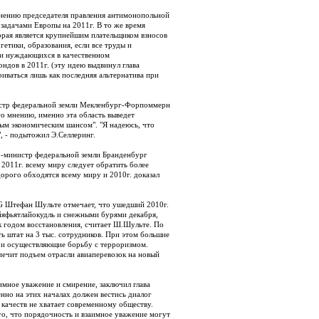
мнению председателя правления антимонопольной
задачами Европы на 2011г. В то же время
орая является крупнейшим плательщиком взносов
етики, образования, если все труды и
 и нуждающихся в качественном
ндов в 2011г. (эту идею выдвинул глава
ваться лишь как последняя альтернатива при
нистр федеральной земли Мекленбург-Форпоммерн
го мнению, именно эта область выведет
ным экономическим шансом". "Я надеюсь, что
, - подытожил Э.Селлеринг.
р-министр федеральной земли Бранденбург
 2011г. всему миру следует обратить более
дорого обходятся всему миру и 2010г. доказал
G Штефан Шульте отмечает, что ушедший 2010г.
йяфьятлайокудль и снежными бурями декабря,
к годом восстановления, считает Ш.Шульте. По
ь штат на 3 тыс. сотрудников. При этом большие
 и осуществляющие борьбу с терроризмом.
ечит подъем отрасли авиаперевозок на новый
имное уважение и смирение, заключил глава
нно на этих началах должен вестись диалог
качеств не хватает современному обществу.
го, что порядочность и взаимное уважение могут