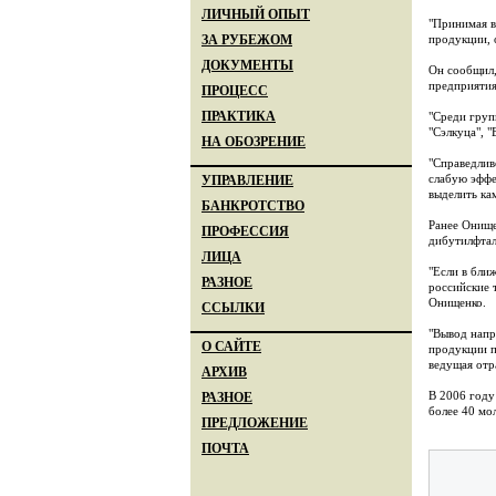
ЛИЧНЫЙ ОПЫТ
"Принимая в
продукции, 
ЗА РУБЕЖОМ
ДОКУМЕНТЫ
Он сообщил,
предприятия
ПРОЦЕСС
ПРАКТИКА
"Среди груп
"Сэлкуца", "
НА ОБОЗРЕНИЕ
"Справедлив
слабую эффе
УПРАВЛЕНИЕ
выделить ка
БАНКРОТСТВО
Ранее Онище
ПРОФЕССИЯ
дибутилфтал
ЛИЦА
"Если в бли
РАЗНОЕ
российские 
Онищенко.
ССЫЛКИ
"Вывод напр
О САЙТЕ
продукции п
ведущая отра
АРХИВ
В 2006 году
РАЗНОЕ
более 40 мо
ПРЕДЛОЖЕНИЕ
ПОЧТА