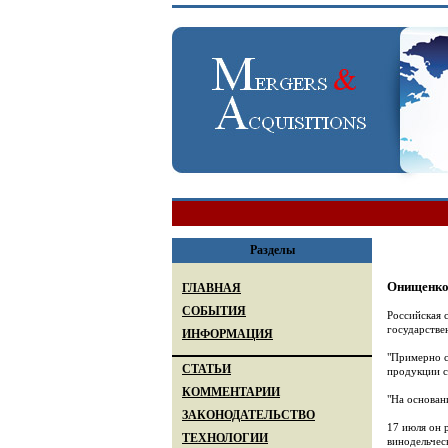
Разделы
Онищенко 
ГЛАВНАЯ
СОБЫТИЯ
Российская 
государстве
ИНФОРМАЦИЯ
"Примерно с
СТАТЬИ
продукции с
КОММЕНТАРИИ
"На основан
ЗАКОНОДАТЕЛЬСТВО
17 июля он р
ТЕХНОЛОГИИ
винодельчес