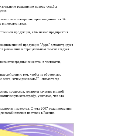
чательного решения по поводу судьбы
енко.
ньяка и виноматерилов, произведенных на 34
р виноматериалов.
ственной продукции, я бы назвал предприятия
тавщиков винной продукции "Аура" демонстрирует
ов рынка вина в отрицательном смысле следует
иваются вредные вещества, в частности,
ные действия с тем, чтобы не обременять
сего, зачем рисковать?" - сказал тогда
еских процессов, контроля качества винной
ономическую катастрофу, учитывая, что это
асности и качества. С лета 2007 года продукция
ля возобновления поставок в Россию.