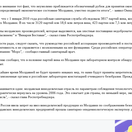
о внимание тот факт, что неумолимо приближается обозначенный рубеж для принятия окон
определяющей экономическое состояние Молдавии, уместно подвести итоги", - заявил Онищ
 что с 1 января 2010 года российская санитарная служба обследовала 3817 партий вина, ко
х Молдавии. В их числе 3120 партий или 18,6 млн литров вина, 423 партии или 7,5 млн лит
пы молдавских производителей, которые выделяются, как злостные поставщики недоброкаче
Басвинекс" и "Винария Боставан", - сказал глава Роспотребнадзора.
ости ради, следует сказать, что руководство российской ассоциации производителей и пос
ктивность и не справляется с возложенными на нее функциями. Среди российских оператор
мпанию "Моро", - сообщил главный санитарный врач.
нко сообщил, что в половине партий вина из Молдавии при лабораторном контроле обнаруж
ат.
жайшее время Молдавией не будет принято никаких мер, то нами будут приняты запретитель
таможенные органы и российские лаборатории констатацией очевидного безобразия. Прежде в
ашивается один: молдавская винодельческая отрасль по параметрам соблюдения технологич
рактически вернулась на уровень 2006 года. Это означает для страны, по меньшей мере, эк
сль", - сказал глава Роспотребнадзора.
 Россия ввела запрет на ввоз винодельческой продукции из Молдавии по соображениям безоп
лдавских винодельческих предприятий прошла санитарно-эпидемиологическую экспертизу д