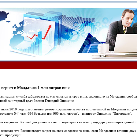
вернет в Молдавию 1 млн литров вина
санитарная служба забраковала почти миллион литров вина, ввезенного из Молдавии, сообщ
нный санитарный врач России Геннадий Онищенко.
 июля 2010 года мы отметили резкое ухудшение качества поставляемой из Молдавии проду
оставило 544 тыс. 884 бутылки или 960 тыс. литров", - цитирует Онищенко "Интерфакс".
ии выданных Россией документов в настоящее время начата процедура реэкспорта данной п
ассказал, что Россия введет запрет на ввоз молдавского вина, если Молдавия в течение дву
кой продукции.