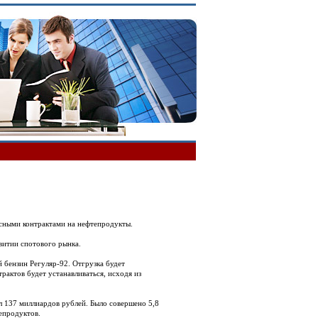
сными контрактами на нефтепродукты.
витии спотового рынка.
 бензин Регуляр-92. Отгрузка будет
рактов будет устанавливаться, исходя из
л 137 миллиардов рублей. Было совершено 5,8
епродуктов.