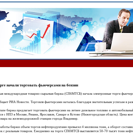
рге начали торговать фьючерсами на бензин
ая международная товарно-сырьевая биржа (СПбМТСБ) начала электронные торги фьючер
бщает РИА Новости. Торговля фьючерсами началась благодаря значительным успехам в раз
тапе биржа предлагает торговать фьючерсами на летнее дизельное топливо и автомобильный
ся с НПЗ в Москве, Рязани, Ярославле, Самаре и Кстово (Нижегородская область). Цена конт
овара на железнодорожной станции города Владимир.
 работы биржи объем торгов нефтепродуктами превысил 4 миллиона тонн, а оборот состави
ок с реальным товаром. Ежедневно на торги СПбМТСБ выставляется 50-70 тысяч тонн нефт