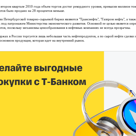
 втором квартале 2010 года объем торгов достиг рекордного уровня, превысив миллион тонн
тов было продано на 28 процентов меньше.
и Петербургской товарно-сырьевой биржи являются "Транснефть", "Газпром нефть", а так
 под патронажем Министерства экономического развития. Основной ее целью является опр
тов, поскольку механизмы ценообразования в нефтяных компаниях не всегда прозрачны.
иржах в России торгуется лишь небольшая часть нефтепродуктов, а по сырой нефти сделки и
 основном продукция, которая идет на внутренний рынок.