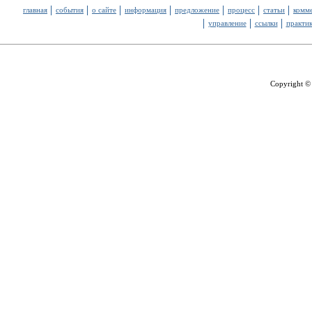
главная
события
о сайте
информация
предложение
процесс
статьи
комм
управление
ссылки
практи
Copyright ©