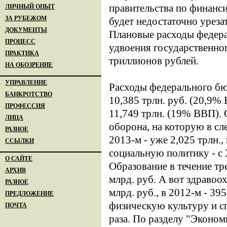
правительства по финанс
ЛИЧНЫЙ ОПЫТ
ЗА РУБЕЖОМ
будет недостаточно уреза
ДОКУМЕНТЫ
Плановые расходы федера
ПРОЦЕСС
удвоения государственног
ПРАКТИКА
триллионов рублей.
НА ОБОЗРЕНИЕ
УПРАВЛЕНИЕ
Расходы федерального бю
БАНКРОТСТВО
10,385 трлн. руб. (20,9% 
ПРОФЕССИЯ
11,749 трлн. (19% ВВП). 
ЛИЦА
оборона, на которую в сл
РАЗНОЕ
2013-м - уже 2,025 трлн.
ССЫЛКИ
социальную политику - с 3
О САЙТЕ
Образование в течение тре
АРХИВ
млрд. руб. А вот здравоо
РАЗНОЕ
млрд. руб., в 2012-м - 395
ПРЕДЛОЖЕНИЕ
физическую культуру и сп
ПОЧТА
раза. По разделу "Эконом