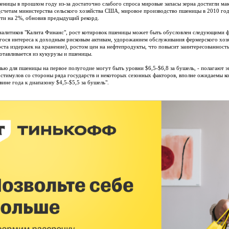
еницы в прошлом году из-за достаточно слабого спроса мировые запасы зерна достигли мак
дсчетам министерства сельского хозяйства США, мировое производство пшеницы в 2010 год
ти на 2%, обновив предыдущий рекорд.
налитиков "Калита Финанс", рост котировок пшеницы может быть обусловлен следующими ф
ося интереса к доходным рисковым активам, удорожанием обслуживания фермерского хозя
оста издержек на хранение), ростом цен на нефтепродукты, что повысит заинтересованность
готавливается из кукурузы и пшеницы.
елью для пшеницы на первое полугодие могут быть уровни $6,5-$6,8 за бушель, - полагают э
стимулов со стороны ряда государств и некоторых сезонных факторов, вполне ожидаемы к
ине года к диапазону $4,5-$5,5 за бушель".