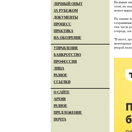
На рынке пш
ЛИЧНЫЙ ОПЫТ
этом, по по
может вырас
ЗА РУБЕЖОМ
ДОКУМЕНТЫ
По оценке а
сохраняющег
ПРОЦЕСС
том числе р
ПРАКТИКА
очередь, из
НА ОБОЗРЕНИЕ
"В итоге, ц
монетарных 
второй полов
УПРАВЛЕНИЕ
БАНКРОТСТВО
ПРОФЕССИЯ
ЛИЦА
РАЗНОЕ
ССЫЛКИ
О САЙТЕ
АРХИВ
РАЗНОЕ
ПРЕДЛОЖЕНИЕ
ПОЧТА