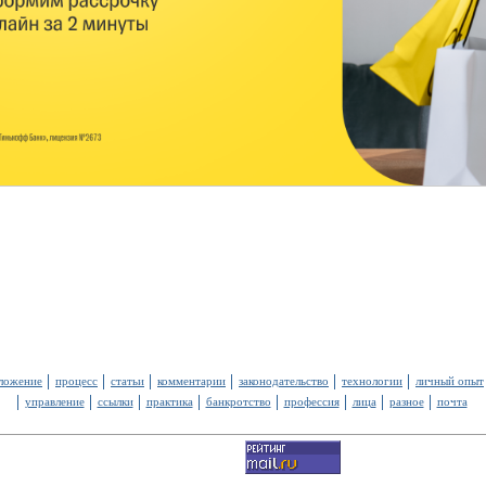
ложение
процесс
статьи
комментарии
законодательство
технологии
личный опыт
управление
ссылки
практика
банкротство
профессия
лица
разное
почта