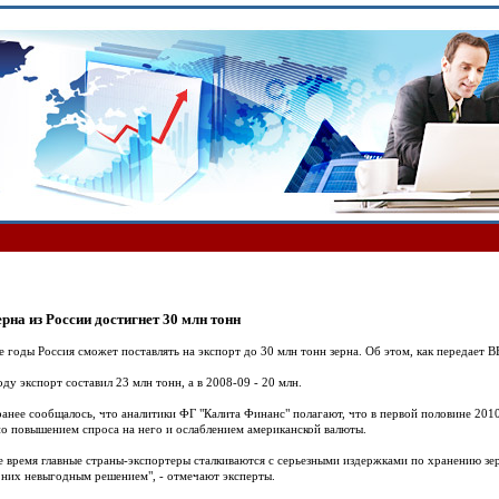
ерна из России достигнет 30 млн тонн
 годы Россия сможет поставлять на экспорт до 30 млн тонн зерна. Об этом, как передает B
ду экспорт составил 23 млн тонн, а в 2008-09 - 20 млн.
анее сообщалось, что аналитики ФГ "Калита Финанс" полагают, что в первой половине 2010
но повышением спроса на него и ослаблением американской валюты.
е время главные страны-экспортеры сталкиваются с серьезными издержками по хранению зер
я них невыгодным решением", - отмечают эксперты.