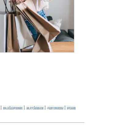
на обозрение
за рубежом
документы
архив