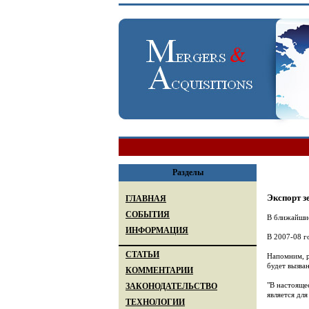
Разделы
Экспорт з
ГЛАВНАЯ
СОБЫТИЯ
В ближайшие
ИНФОРМАЦИЯ
В 2007-08 го
СТАТЬИ
Напомним, р
будет вызва
КОММЕНТАРИИ
"В настояще
ЗАКОНОДАТЕЛЬСТВО
является дл
ТЕХНОЛОГИИ