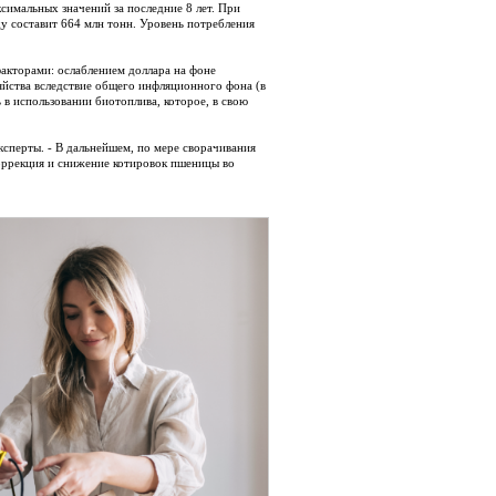
симальных значений за последние 8 лет. При
у составит 664 млн тонн. Уровень потребления
акторами: ослаблением доллара на фоне
йства вследствие общего инфляционного фона (в
 в использовании биотоплива, которое, в свою
ксперты. - В дальнейшем, по мере сворачивания
оррекция и снижение котировок пшеницы во