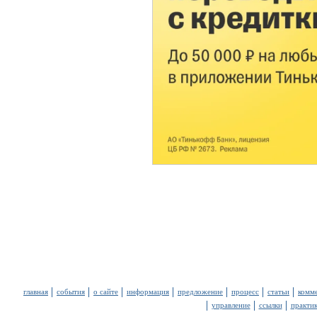
главная
события
о сайте
информация
предложение
процесс
статьи
комм
управление
ссылки
практи