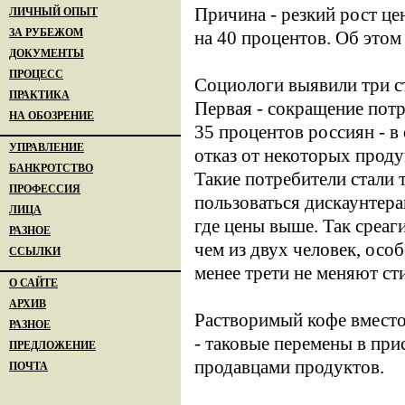
Причина - резкий рост ц
ЛИЧНЫЙ ОПЫТ
ЗА РУБЕЖОМ
на 40 процентов. Об этом
ДОКУМЕНТЫ
ПРОЦЕСС
Социологи выявили три с
ПРАКТИКА
Первая - сокращение потр
НА ОБОЗРЕНИЕ
35 процентов россиян - в
УПРАВЛЕНИЕ
отказ от некоторых проду
БАНКРОТСТВО
Такие потребители стали 
ПРОФЕССИЯ
пользоваться дискаунтера
ЛИЦА
где цены выше. Так среаг
РАЗНОЕ
чем из двух человек, осо
ССЫЛКИ
менее трети не меняют ст
О САЙТЕ
АРХИВ
Растворимый кофе вместо
РАЗНОЕ
- таковые перемены в пр
ПРЕДЛОЖЕНИЕ
продавцами продуктов.
ПОЧТА