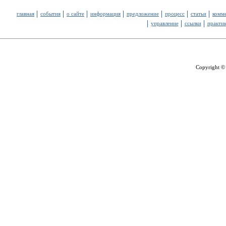
главная
события
о сайте
информация
предложение
процесс
статьи
комм
управление
ссылки
практи
Copyright ©