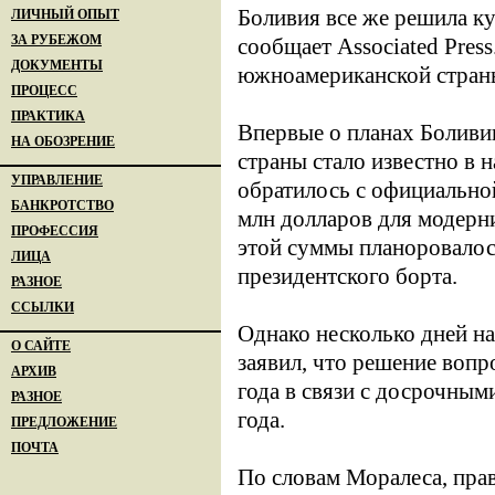
Боливия все же решила ку
ЛИЧНЫЙ ОПЫТ
ЗА РУБЕЖОМ
сообщает Associated Press
ДОКУМЕНТЫ
южноамериканской стран
ПРОЦЕСС
ПРАКТИКА
Впервые о планах Боливии
НА ОБОЗРЕНИЕ
страны стало известно в н
УПРАВЛЕНИЕ
обратилось с официальной
БАНКРОТСТВО
млн долларов для модерн
ПРОФЕССИЯ
этой суммы планоровалось
ЛИЦА
президентского борта.
РАЗНОЕ
ССЫЛКИ
Однако несколько дней н
О САЙТЕ
заявил, что решение вопр
АРХИВ
года в связи с досрочным
РАЗНОЕ
года.
ПРЕДЛОЖЕНИЕ
ПОЧТА
По словам Моралеса, пра