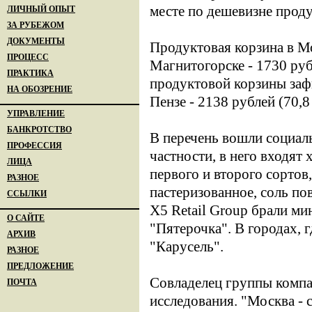
месте по дешевизне проду
ЛИЧНЫЙ ОПЫТ
ЗА РУБЕЖОМ
ДОКУМЕНТЫ
Продуктовая корзина в Мо
ПРОЦЕСС
Магнитогорске - 1730 руб
ПРАКТИКА
продуктовой корзины зафи
НА ОБОЗРЕНИЕ
Пензе - 2138 рублей (70,8
УПРАВЛЕНИЕ
БАНКРОТСТВО
В перечень вошли социал
ПРОФЕССИЯ
частности, в него входят
ЛИЦА
первого и второго сортов
РАЗНОЕ
пастеризованное, соль по
ССЫЛКИ
X5 Retail Group брали ми
О САЙТЕ
"Пятерочка". В городах, 
АРХИВ
"Карусель".
РАЗНОЕ
ПРЕДЛОЖЕНИЕ
Совладелец группы компа
ПОЧТА
исследования. "Москва - 