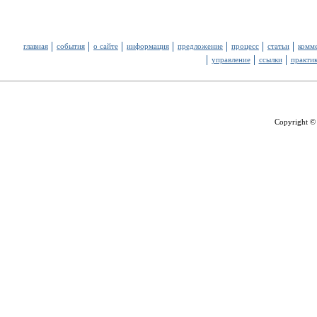
главная
события
о сайте
информация
предложение
процесс
статьи
комм
управление
ссылки
практи
Copyright ©