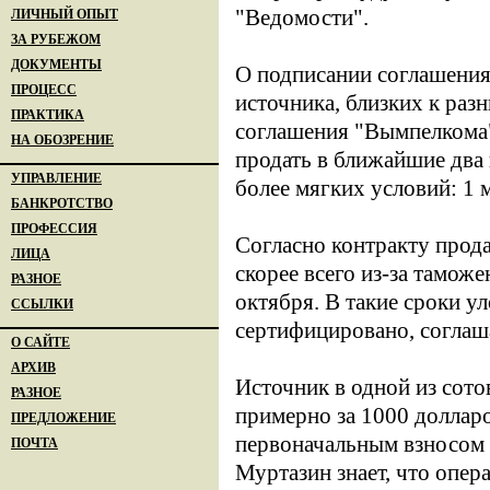
"Ведомости".
ЛИЧНЫЙ ОПЫТ
ЗА РУБЕЖОМ
ДОКУМЕНТЫ
О подписании соглашения
ПРОЦЕСС
источника, близких к раз
ПРАКТИКА
соглашения "Вымпелкома"
НА ОБОЗРЕНИЕ
продать в ближайшие два 
УПРАВЛЕНИЕ
более мягких условий: 1 м
БАНКРОТСТВО
ПРОФЕССИЯ
Согласно контракту прода
ЛИЦА
скорее всего из-за тамож
РАЗНОЕ
октября. В такие сроки ул
ССЫЛКИ
сертифицировано, соглаш
О САЙТЕ
АРХИВ
Источник в одной из сото
РАЗНОЕ
примерно за 1000 доллар
ПРЕДЛОЖЕНИЕ
первоначальным взносом в
ПОЧТА
Муртазин знает, что опер