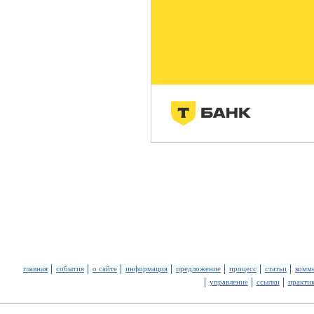
главная
события
о сайте
информация
предложение
процесс
статьи
комм
управление
ссылки
практи