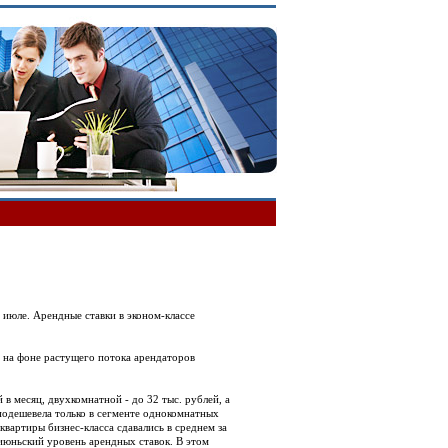
 июле. Арендные ставки в эконом-классе
 на фоне растущего потока арендаторов
в месяц, двухкомнатной - до 32 тыс. рублей, а
 подешевела только в сегменте однокомнатных
квартиры бизнес-класса сдавались в среднем за
 июньский уровень арендных ставок. В этом