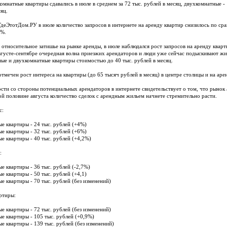
комнатные квартиры сдавались в июле в среднем за 72 тыс. рублей в месяц, двухкомнатные - 
яц.
деЭтотДом.РУ в июле количество запросов в интернете на аренду квартир снизилось по сра
4%.
 относительное затишье на рынке аренды, в июле наблюдался рост запросов на аренду квар
вгусте-сентябре очередная волна приезжих арендаторов и люди уже сейчас подыскивают жи
ые и двухкомнатные квартиры стоимостью до 40 тыс. рублей в месяц.
отмечен рост интереса на квартиры (до 65 тысяч рублей в месяц) в центре столицы и на ар
ости со стороны потенциальных арендаторов в интернете свидетельствует о том, что рынок 
ой половине августа количество сделок с арендным жильем начнете стремительно расти.
с:
ые квартиры - 24 тыс. рублей (+4%)
ые квартиры - 32 тыс. рублей (+6%)
ые квартиры - 40 тыс. рублей (+4,2%)
:
ые квартиры - 36 тыс. рублей (-2,7%)
е квартиры - 50 тыс. рублей (+4,1)
ые квартиры - 70 тыс. рублей (без изменений)
ртиры:
ые квартиры - 72 тыс. рублей (без изменений)
ые квартиры - 105 тыс. рублей (+0,9%)
ые квартиры - 139 тыс. рублей (без изменений)