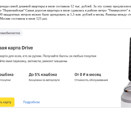
ренды самой дешевой квартиры в июле составила 12 тыс. рублей. За эту сумму предлагалос
о "Первомайская" Самая дорогая квартира в июле сдавалась в районе метро "Университет" 
0 квадратных метров можно было арендовать за 1,5 млн. рублей в месяц. Разница между 
 Москве составила в июле 125 раз.