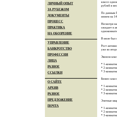
классе одно
ЛИЧНЫЙ ОПЫТ
рублей в мес
ЗА РУБЕЖОМ
По данным Г
ДОКУМЕНТЫ
июнем на 1
ПРОЦЕСС
Несмотря на
ПРАКТИКА
ожидает в а
однокомнатн
НА ОБОЗРЕНИЕ
В июле был 
УПРАВЛЕНИЕ
Рост активн
БАНКРОТСТВО
уже во втор
ПРОФЕССИЯ
Эконом-клас
ЛИЦА
* 1-комнатн
РАЗНОЕ
* 2-комнатн
* 3-комнатн
ССЫЛКИ
Бизнес-класс
О САЙТЕ
* 1-комнатн
АРХИВ
* 2-комнатны
* 3-комнатн
РАЗНОЕ
ПРЕДЛОЖЕНИЕ
Элитные ква
ПОЧТА
* 1-комнатн
* 2-комнатн
* 3-комнатн