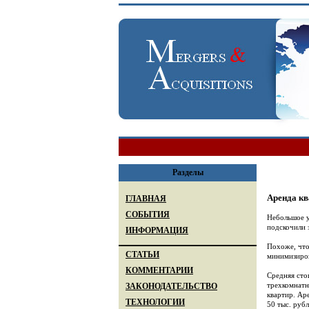
Разделы
Аренда кв
ГЛАВНАЯ
СОБЫТИЯ
Небольшое у
подскочили 
ИНФОРМАЦИЯ
Похоже, что
СТАТЬИ
минимизиров
КОММЕНТАРИИ
Средняя сто
трехкомнатн
ЗАКОНОДАТЕЛЬСТВО
квартир. Ар
ТЕХНОЛОГИИ
50 тыс. руб