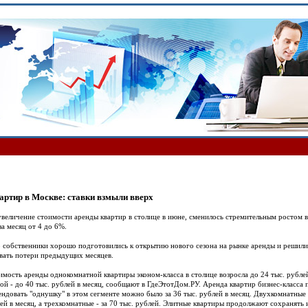
артир в Москве: ставки взмыли вверх
величение стоимости аренды квартир в столице в июне, сменилось стремительным ростом в
за месяц от 4 до 6%.
 собственники хорошо подготовились к открытию нового сезона на рынке аренды и решили
ать потери предыдущих месяцев.
имость аренды однокомнатной квартиры эконом-класса в столице возросла до 24 тыс. рублей 
ой - до 40 тыс. рублей в месяц, сообщают в ГдеЭтотДом.РУ. Аренда квартир бизнес-класса
ендовать "однушку" в этом сегменте можно было за 36 тыс. рублей в месяц. Двухкомнатные 
лей в месяц, а трехкомнатные - за 70 тыс. рублей. Элитные квартиры продолжают сохранять