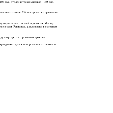
105 тыс. рублей и трехкомнатные - 139 тыс.
внению с маем на 6%, и возросло по сравнению с
тир из регионов. По всей видимости, Москву
лье в сети. Регионалы разыскивают в основном
енду квартир со стороны иностранцев.
аренды находится на пороге нового сезона, и