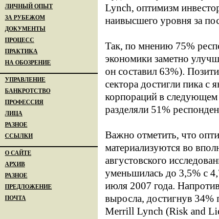
Lynch, оптимизм инвесто
ЛИЧНЫЙ ОПЫТ
ЗА РУБЕЖОМ
наивысшего уровня за пос
ДОКУМЕНТЫ
ПРОЦЕСС
Так, по мнению 75% респ
ПРАКТИКА
экономики заметно улучши
НА ОБОЗРЕНИЕ
он составил 63%). Позит
УПРАВЛЕНИЕ
сектора достигли пика с 
БАНКРОТСТВО
корпораций в следующем 
ПРОФЕССИЯ
разделяли 51% респонден
ЛИЦА
РАЗНОЕ
Важно отметить, что оп
ССЫЛКИ
материализуются во впол
О САЙТЕ
августовского исследован
АРХИВ
уменьшилась до 3,5% с 4,
РАЗНОЕ
июля 2007 года. Напротив
ПРЕДЛОЖЕНИЕ
выросла, достигнув 34% 
ПОЧТА
Merrill Lynch (Risk and L