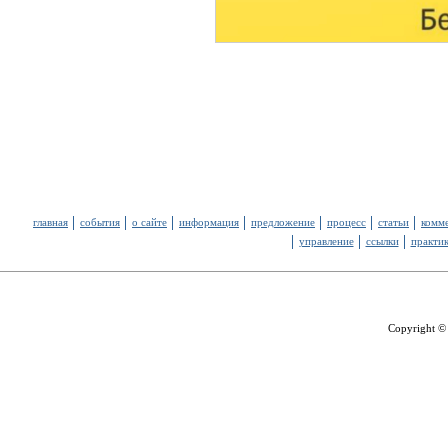
главная
события
о сайте
информация
предложение
процесс
статьи
комм
управление
ссылки
практи
Copyright ©