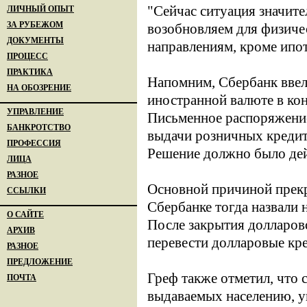
"Сейчас ситуация значите
ЛИЧНЫЙ ОПЫТ
ЗА РУБЕЖОМ
возобновляем для физиче
ДОКУМЕНТЫ
направлениям, кроме ипот
ПРОЦЕСС
ПРАКТИКА
Напомним, Сбербанк ввел
НА ОБОЗРЕНИЕ
иностранной валюте в кон
УПРАВЛЕНИЕ
Письменное распоряжение
БАНКРОТСТВО
выдачи розничных кредито
ПРОФЕССИЯ
Решение должно было дей
ЛИЦА
РАЗНОЕ
Основной причиной прекр
ССЫЛКИ
Сбербанке тогда назвали 
О САЙТЕ
После закрытия долларов
АРХИВ
перевести долларовые кр
РАЗНОЕ
ПРЕДЛОЖЕНИЕ
Греф также отметил, что 
ПОЧТА
выдаваемых населению, ув