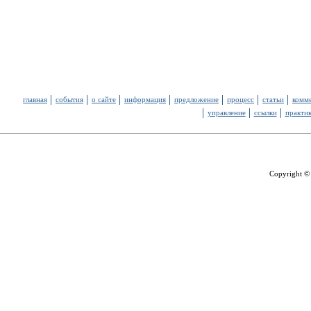
главная
события
о сайте
информация
предложение
процесс
статьи
комм
управление
ссылки
практи
Copyright ©