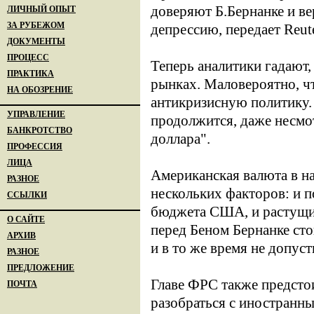
доверяют Б.Бернанке и ве
ЛИЧНЫЙ ОПЫТ
ЗА РУБЕЖОМ
депрессию, передает Reute
ДОКУМЕНТЫ
ПРОЦЕСС
Теперь аналитики гадают,
ПРАКТИКА
рынках. Маловероятно, чт
НА ОБОЗРЕНИЕ
антикризисную политику.
УПРАВЛЕНИЕ
продолжится, даже несмо
БАНКРОТСТВО
доллара".
ПРОФЕССИЯ
ЛИЦА
Американская валюта в на
РАЗНОЕ
нескольких факторов: и п
ССЫЛКИ
бюджета США, и растущи
О САЙТЕ
перед Беном Бернанке сто
АРХИВ
и в то же время не допус
РАЗНОЕ
ПРЕДЛОЖЕНИЕ
Главе ФРС также предсто
ПОЧТА
разобраться с иностранн