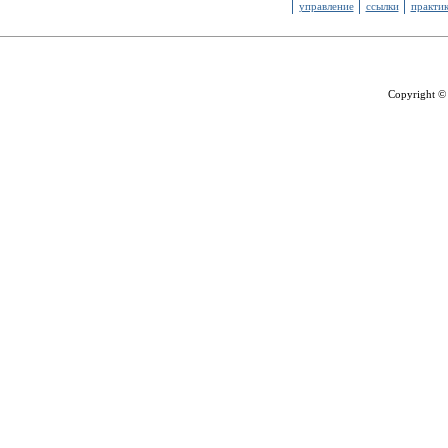
управление
ссылки
практи
Copyright ©