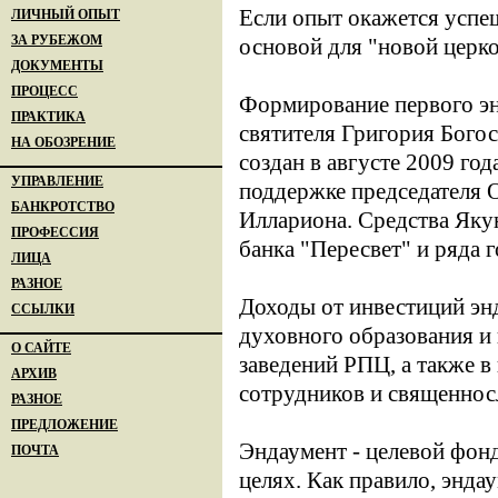
Если опыт окажется успе
ЛИЧНЫЙ ОПЫТ
ЗА РУБЕЖОМ
основой для "новой церк
ДОКУМЕНТЫ
ПРОЦЕСС
Формирование первого эн
ПРАКТИКА
святителя Григория Богос
НА ОБОЗРЕНИЕ
создан в августе 2009 г
УПРАВЛЕНИЕ
поддержке председателя 
БАНКРОТСТВО
Иллариона. Средства Яку
ПРОФЕССИЯ
банка "Пересвет" и ряда 
ЛИЦА
РАЗНОЕ
Доходы от инвестиций эн
ССЫЛКИ
духовного образования и
О САЙТЕ
заведений РПЦ, а также 
АРХИВ
сотрудников и священнос
РАЗНОЕ
ПРЕДЛОЖЕНИЕ
Эндаумент - целевой фон
ПОЧТА
целях. Как правило, энд