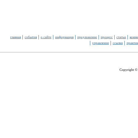
главная
события
о сайте
информация
предложение
процесс
статьи
комм
управление
ссылки
практи
Copyright ©