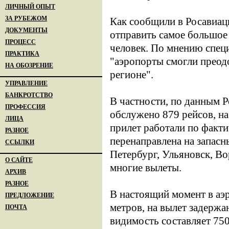
ЛИЧНЫЙ ОПЫТ
ЗА РУБЕЖОМ
Как сообщили в Росавиац
ДОКУМЕНТЫ
отправить самое большое 
ПРОЦЕСС
человек. По мнению специ
ПРАКТИКА
"аэропорты смогли преодо
НА ОБОЗРЕНИЕ
регионе".
УПРАВЛЕНИЕ
БАНКРОТСТВО
В частности, по данным Р
ПРОФЕССИЯ
обслужено 879 рейсов, на
ЛИЦА
прилет работали по факти
РАЗНОЕ
перенаправлена на запас
ССЫЛКИ
Петербург, Ульяновск, В
О САЙТЕ
многие вылеты.
АРХИВ
РАЗНОЕ
В настоящий момент в аэ
ПРЕДЛОЖЕНИЕ
метров, на вылет задержа
ПОЧТА
видимость составляет 750 